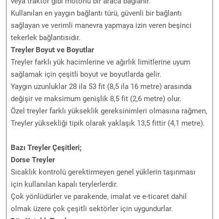
veya traktör gibi motorlu bir araca bağlanır.
Kullanılan en yaygın bağlantı türü, güvenli bir bağlantı
sağlayan ve verimli manevra yapmaya izin veren beşinci
tekerlek bağlantısıdır.
Treyler Boyut ve Boyutlar
Treyler farklı yük hacimlerine ve ağırlık limitlerine uyum
sağlamak için çeşitli boyut ve boyutlarda gelir.
Yaygın uzunluklar 28 ila 53 fit (8,5 ila 16 metre) arasında
değişir ve maksimum genişlik 8,5 fit (2,6 metre) olur.
Özel treyler farklı yükseklik gereksinimleri olmasına rağmen,
Treyler yüksekliği tipik olarak yaklaşık 13,5 fittir (4,1 metre).
Bazı Treyler Çeşitleri;
Dorse Treyler
Sıcaklık kontrolü gerektirmeyen genel yüklerin taşınması
için kullanılan kapalı terylerlerdir.
Çok yönlüdürler ve parakende, imalat ve e-ticaret dahil
olmak üzere çok çeşitli sektörler için uygundurlar.