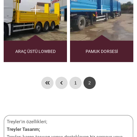
ARAÇ ÜSTÜ LOWBED
PAMUK DORSESİ
1
2
Treyler'in özellikleri;
Treyler Tasarım;
Treyler; kargo taşıyan yapıyı destekleyen bir çerçeve veya