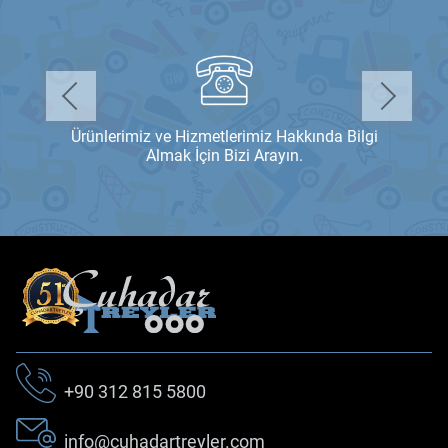
Ürünlerimiz ve Hizmetlerimiz Hakkında Bilgi
Almak İçin Bizi Arayın.
+90 312 815 5800
info@cuhadartreyler.com