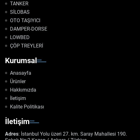
TANKER
SİLOBAS
OTO TAŞIYICI
DAMPER-DORSE
LOWBED
ÇÖP TREYLERİ
Kurumsal
Anasayfa
Ürünler
Hakkımızda
İletişim
Kalite Politikası
İletişim
Adres
: İstanbul Yolu üzeri 27. km. Saray Mahallesi 190.