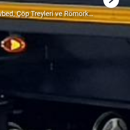
owbed, Çöp Treyleri ve Römork