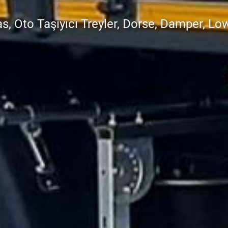
as, Oto Taşıyıcı Treyler, Dorse, Damper, L