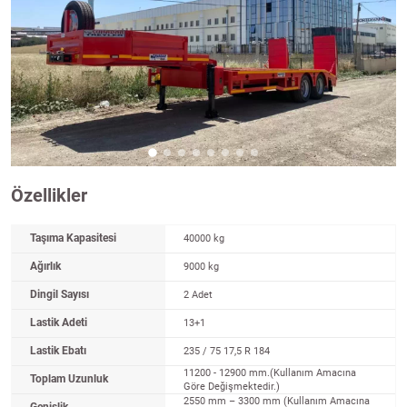
Özellikler
Taşıma Kapasitesi
40000 kg
Ağırlık
9000 kg
Dingil Sayısı
2 Adet
Lastik Adeti
13+1
Lastik Ebatı
235 / 75 17,5 R 184
11200 - 12900 mm.(Kullanım Amacına
Toplam Uzunluk
Göre Değişmektedir.)
2550 mm – 3300 mm (Kullanım Amacına