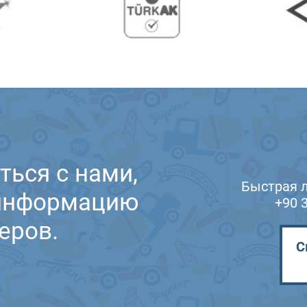
ться с нами,
Быстрая 
 информацию
+90 
еров.
С