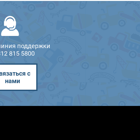
линия поддержки
312 815 5800
вязаться с
нами