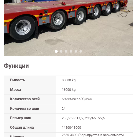
Функции
Емкость
80000 kg
Масса
16000 kg
Количество осей
6 %%%Piece(s)%%%
Количество шин
24
Размер шин
235/75 R 17,5 , 295/65 R22,5
Общая длина
14500-18000
2550-3300 (Варьируется в зависимости