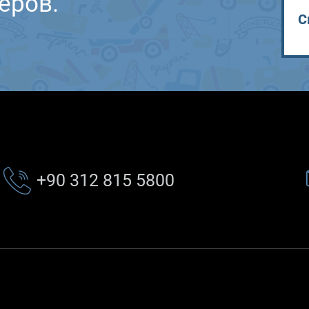
еров.
С
+90 312 815 5800